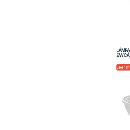
LÁMPAR
9W CÁ
Leer m