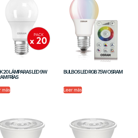
K 20 LÁMPARAS LED 9W
BULBOS LED RGB 7.5W OSRAM
AM FRÍAS
r más
Leer más