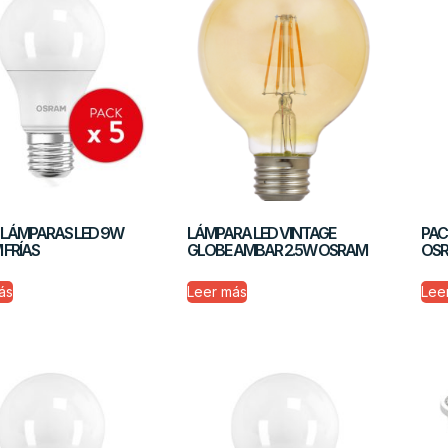
 LÁMPARAS LED 9W
LÁMPARA LED VINTAGE
PAC
FRÍAS
GLOBE AMBAR 2.5W OSRAM
OSR
ás
Leer más
Lee