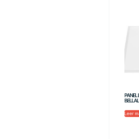
PANEL 
BELLA
Leer m