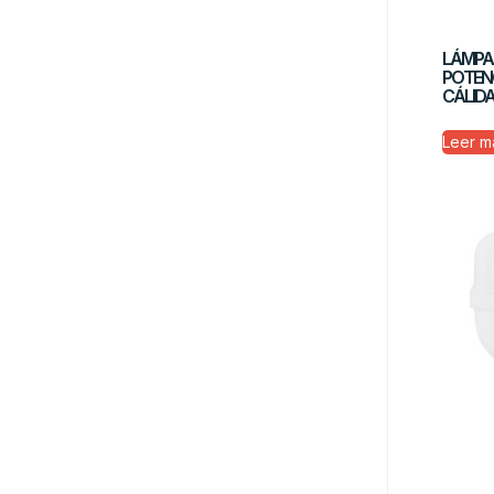
LÁMPA
POTEN
CÁLID
Leer m