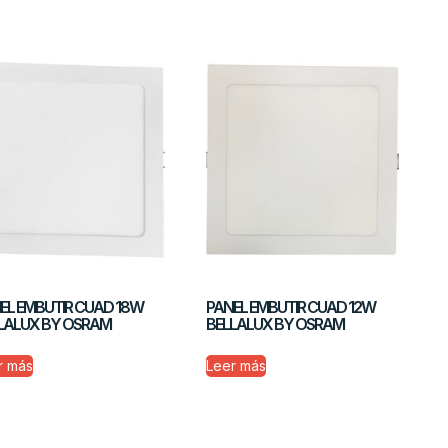
EL EMBUTIR CUAD 18W
PANEL EMBUTIR CUAD 12W
LALUX BY OSRAM
BELLALUX BY OSRAM
r más
Leer más