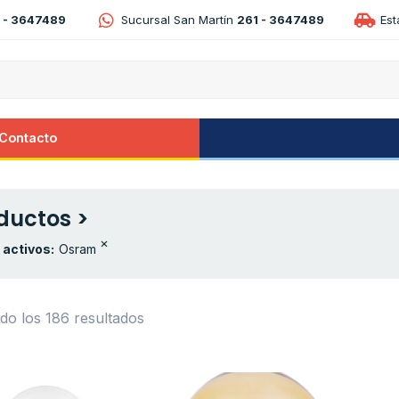
 - 3647489
Sucursal San Martín
261 - 3647489
Es
Contacto
ductos >
×
s activos:
Osram
do los 186 resultados