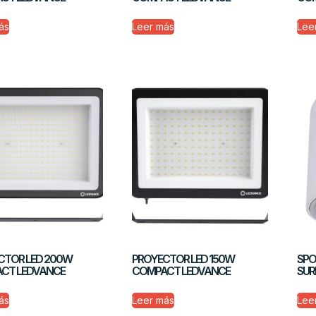
ás
Leer más
Lee
CTOR LED 200W
PROYECTOR LED 150W
SPO
CT LEDVANCE
COMPACT LEDVANCE
SUR
ás
Leer más
Lee