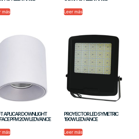
r más
Leer más
T APLICAR DOWNLIGHT
PROYECTOR LED SYMETRIC
FACE PFM 20W LEDVANCE
190W LEDVANCE
r más
Leer más