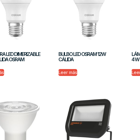
A LED DIMERIZABLE
BULBO LED OSRAM 12W
LÁM
LIDA OSRAM
CÁLIDA
4 W
ás
Leer más
Lee