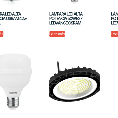
RA LED ALTA
LÁMPARA LED ALTA
LÁM
CIA OSRAM 42w
POTENCIA 50W E27
POT
A
LEDVANCE OSRAM
LED
ás
Leer más
Lee