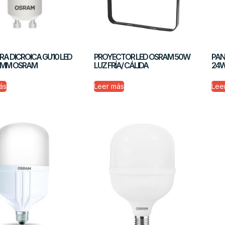
A DICROICA GU10 LED
PROYECTOR LED OSRAM 50W
PAN
DIMM OSRAM
LUZ FRÍA/ CÁLIDA
24W
ás
Leer más
Lee