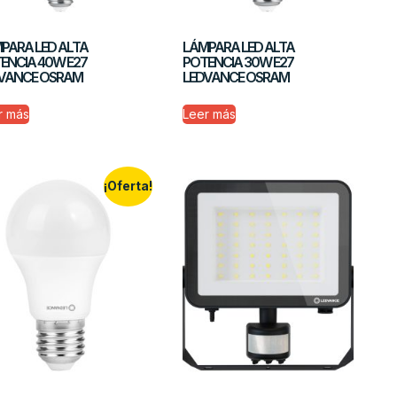
PARA LED ALTA
LÁMPARA LED ALTA
ENCIA 40W E27
POTENCIA 30W E27
VANCE OSRAM
LEDVANCE OSRAM
r más
Leer más
¡Oferta!