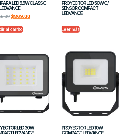
PARA LED 5.5W CLASSIC
PROYECTOR LED 50W C/
 LEDVANCE
SENSOR COMPACT
LEDVANCE
159.00
$
869.00
ir al carrito
Leer más
YECTOR LED 30W
PROYECTOR LED 10W
PACT LEDVANCE
COMPACT LEDVANCE