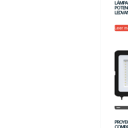
LÁMPA
POTENC
LEDVA
Leer m
PROYE
COMPA