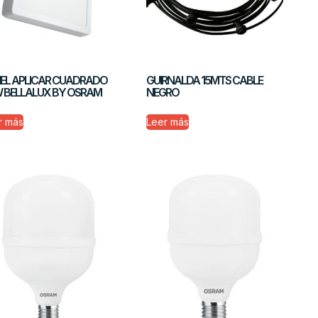
EL APLICAR CUADRADO
GUIRNALDA 15MTS CABLE
 BELLALUX BY OSRAM
NEGRO
r más
Leer más