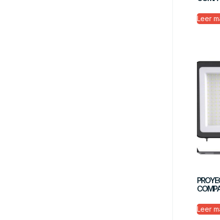
Leer m
PROYE
COMPA
Leer m