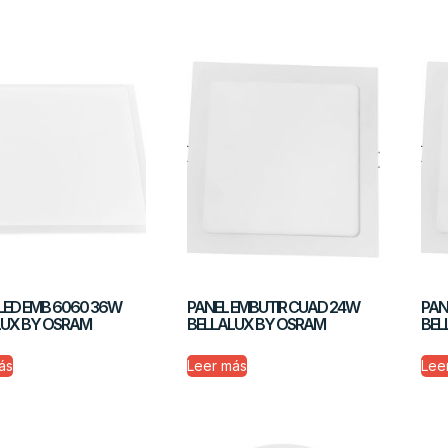
LED EMB 6060 36W
PANEL EMBUTIR CUAD 24W
PAN
LUX BY OSRAM
BELLALUX BY OSRAM
BEL
ás
Leer más
Lee