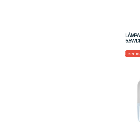
LÁMPAR
5.5W 
Leer m