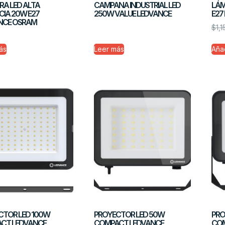
RA LED ALTA
CAMPANA INDUSTRIAL LED
LÁM
IA 20W E27
250W VALUE LEDVANCE
E27
NCE OSRAM
$
1,
ás
Leer más
Añad
CTOR LED 100W
PROYECTOR LED 50W
PRO
CT LEDVANCE
COMPACT LEDVANCE
COM