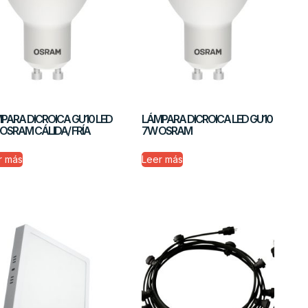
PARA DICROICA GU10 LED
LÁMPARA DICROICA LED GU10
 OSRAM CÁLIDA/ FRÍA
7W OSRAM
r más
Leer más