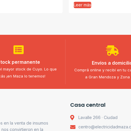
Leer más
tock permanente
Envíos a domicili
l mayor stock de Cuyo. Lo que
Comprá online y recibí en tu c
ás ¡en Maza lo tenemos!
a Gran Mendoza y Zona 
Casa central
Lavalle 266 · Ciudad
s en la venta de insumos
centro@electricidadmaza.
o nos convirtieron en la