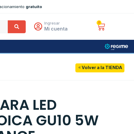
tacionamiento
gratuito
Ingresar
0
Mi cuenta
Volver a la TIENDA
ARA LED
OICA GU10 5W