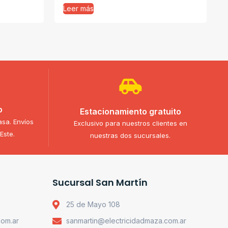
Leer más
o
Estacionamiento gratuito
asa. Envíos
Exclusivo para nuestros clientes en
Este.
nuestras dos sucursales.
Sucursal San Martín
25 de Mayo 108
com.ar
sanmartin@electricidadmaza.com.ar