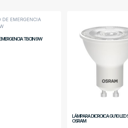
 EMERGENCIA TBCIN 9W
LÁMPARA DICROICA GU10 LED 
OSRAM