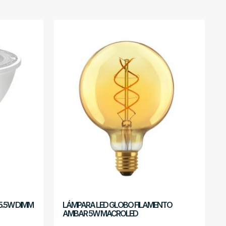
5.5W DIMM
LÁMPARA LED GLOBO FILAMENTO
AMBAR 5W MACROLED