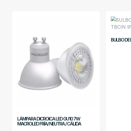
BULBO DE
LÁMPARA DICROICA LED GU10 7W
MACROLED FRÍA/ NEUTRA / CÁLIDA