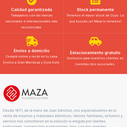
Calidad garantizada
Stock permanente
Trabajamos con las marcas
Tenemos el mayor stock de Cuyo. Lo
nacionales e internacionales más
que buscás ¡en Maza lo tenemos!
reconocidas.
Envíos a domicilio
Estacionamiento gratuito
Comprá online y recibí en tu casa.
Exclusivo para nuestros clientes en
Envíos a Gran Mendoza y Zona Este.
nuestras dos sucursales.
Desde 1971, de la mano de Juan Sánchez, nos especializamos en la
venta de insumos y materiales eléctricos. Valores familiares, esfuerzo y
servicio nos convirtieron en la solución la elegida por clientes
particulares, comerciales e industriales. Hoy, con dos grandes