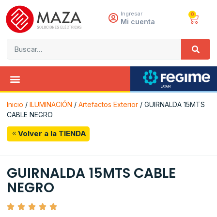
Ingresar
0
Mi cuenta
Inicio
/
ILUMINACIÓN
/
Artefactos Exterior
/ GUIRNALDA 15MTS
CABLE NEGRO
Volver a la TIENDA
GUIRNALDA 15MTS CABLE
NEGRO