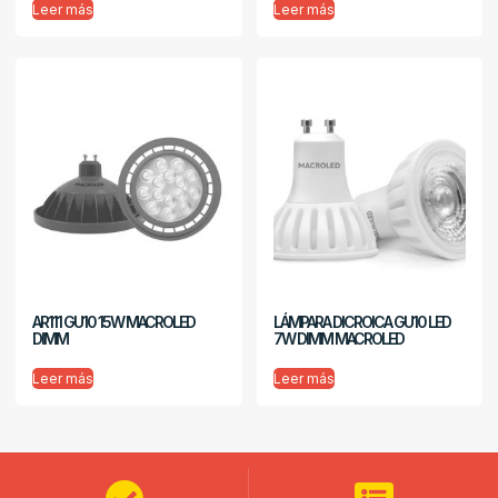
Leer más
Leer más
AR111 GU10 15W MACROLED
LÁMPARA DICROICA GU10 LED
DIMM
7W DIMM MACROLED
Leer más
Leer más