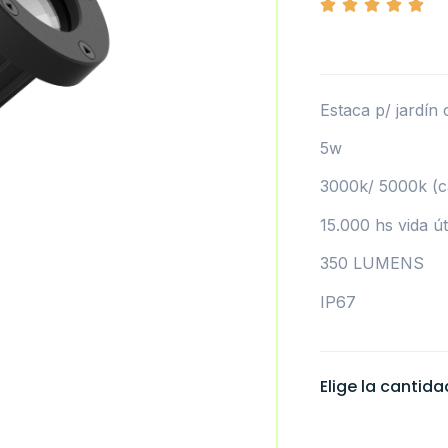
Estaca p/ jardín 
5w
3000k/ 5000k (cá
15.000 hs vida úti
350 LUMENS
IP67
Elige la cantid