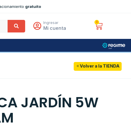
tacionamiento
gratuito
Ingresar
0
Mi cuenta
Volver a la TIENDA
CA JARDÍN 5W
AM