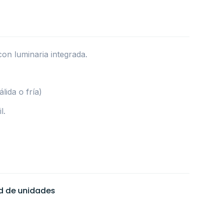
con luminaria integrada.
lida o fría)
l.
ad de unidades