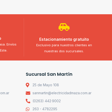
o
Estacionamiento gratuito
asa. Envíos
Exclusivo para nuestros clientes en
Este.
nuestras dos sucursales.
Sucursal San Martín
25 de Mayo 108
com.ar
sanmartin@electricidadmaza.com.ar
(0263) 442·9002
263 - 4782295