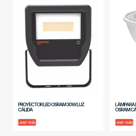
PROYECTOR LED OSRAM 30W LUZ
LÁMPARA D
CÁLIDA
OSRAM CÁL
Leer más
Leer más