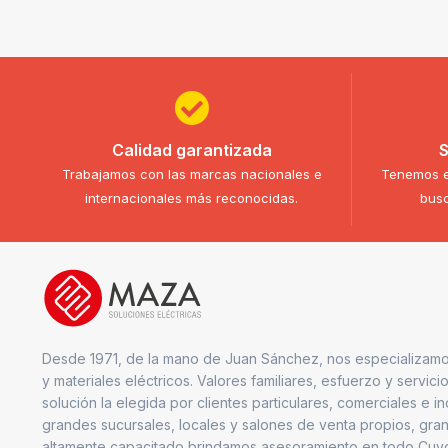
Calidad garantizada
S
Trabajamos con las marcas nacionales e
Tenemos e
internacionales más reconocidas.
busc
Desde 1971, de la mano de Juan Sánchez, nos especializamo
y materiales eléctricos. Valores familiares, esfuerzo y servici
solución la elegida por clientes particulares, comerciales e i
grandes sucursales, locales y salones de venta propios, gran
altamente capacitado brindamos asesoramiento en todo Cuy