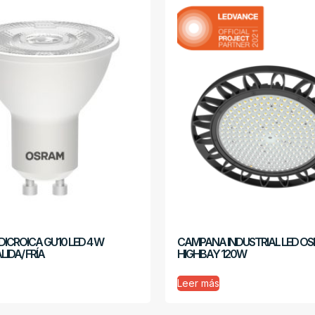
ICROICA GU10 LED 4 W
CAMPANA INDUSTRIAL LED O
IDA/ FRÍA
HIGHBAY 120W
Leer más