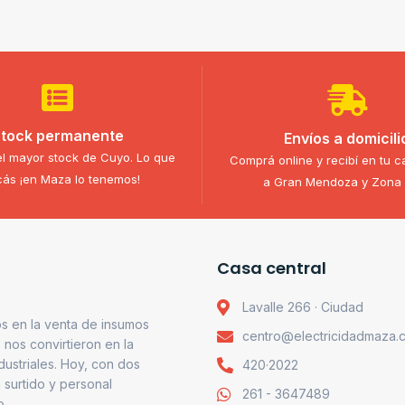
tock permanente
Envíos a domicili
l mayor stock de Cuyo. Lo que
Comprá online y recibí en tu c
ás ¡en Maza lo tenemos!
a Gran Mendoza y Zona 
Casa central
Lavalle 266 · Ciudad
s en la venta de insumos
centro@electricidadmaza.
o nos convirtieron en la
ndustriales. Hoy, con dos
420·2022
 surtido y personal
261 - 3647489
o.