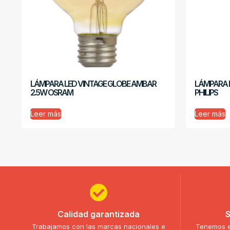
LÁMPARA LED VINTAGE GLOBE AMBAR
LÁMPARA P
2.5W OSRAM
PHILIPS
Leer más
Leer más
Calidad garantizada
S
Trabajamos con las marcas nacionales e
Tenemos e