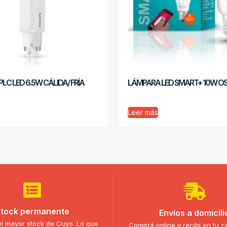
LC LED 6.5W CÁLIDA/ FRÍA
LÁMPARA LED SMART+ 10W O
Leer más
tock permanente
Envíos a domicili
l mayor stock de Cuyo. Lo que
Comprá online y recibí en tu c