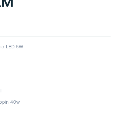
AM
rio LED 5W
l
lopin 40w