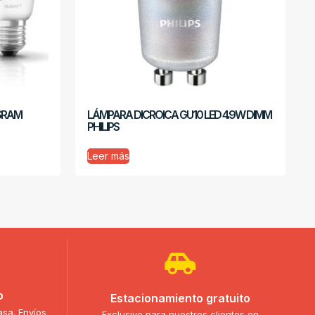
SRAM
LÁMPARA DICROICA GU10 LED 4.9W DIMM
PHILIPS
Leer más
o
Estacionamiento gratuito
asa. Envíos
Exclusivo para nuestros clientes en