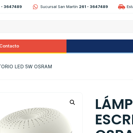
 - 3647489
Sucursal San Martín
261 - 3647489
Es
Contacto
TORIO LED 5W OSRAM
LÁM
ESCR