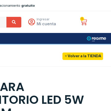
tacionamiento
gratuito
Ingresar
0
Mi cuenta
Volver a la TIENDA
PARA
ITORIO LED 5W