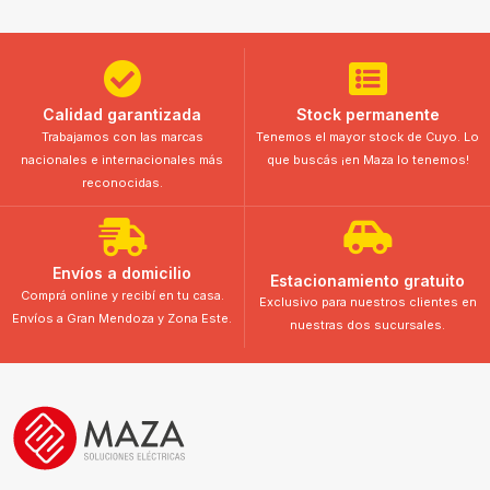
Calidad garantizada
Stock permanente
Trabajamos con las marcas
Tenemos el mayor stock de Cuyo. Lo
nacionales e internacionales más
que buscás ¡en Maza lo tenemos!
reconocidas.
Envíos a domicilio
Estacionamiento gratuito
Comprá online y recibí en tu casa.
Exclusivo para nuestros clientes en
Envíos a Gran Mendoza y Zona Este.
nuestras dos sucursales.