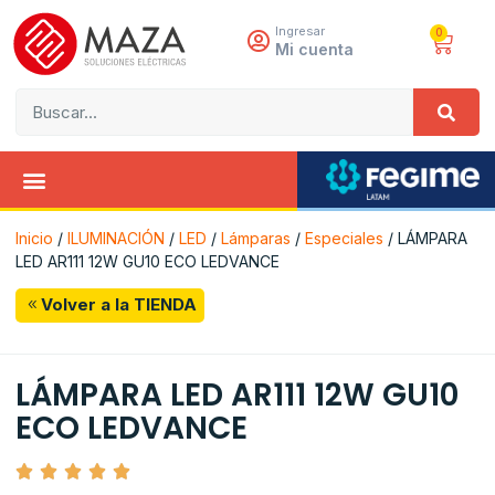
Ingresar
0
Mi cuenta
Inicio
/
ILUMINACIÓN
/
LED
/
Lámparas
/
Especiales
/ LÁMPARA
LED AR111 12W GU10 ECO LEDVANCE
Volver a la TIENDA
LÁMPARA LED AR111 12W GU10
ECO LEDVANCE