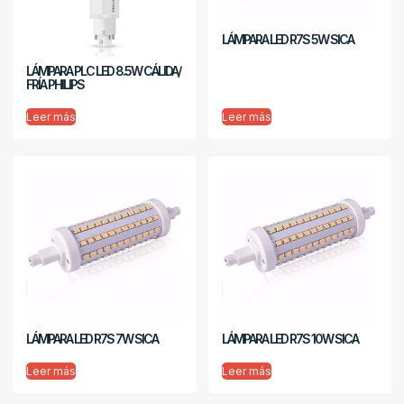
LÁMPARA LED R7S 5W SICA
LÁMPARA PLC LED 8.5W CÁLIDA/
FRÍA PHILIPS
Leer más
Leer más
LÁMPARA LED R7S 7W SICA
LÁMPARA LED R7S 10W SICA
Leer más
Leer más