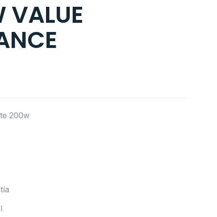
 VALUE
ANCE
te 200w
tía
l