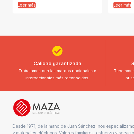
Leer más
Leer más
Calidad garantizada
S
Trabajamos con las marcas nacionales e
Tenemos e
internacionales más reconocidas.
busc
Desde 1971, de la mano de Juan Sánchez, nos especializamo
y materiales eléctricos. Valores familiares, esfuerzo y servici