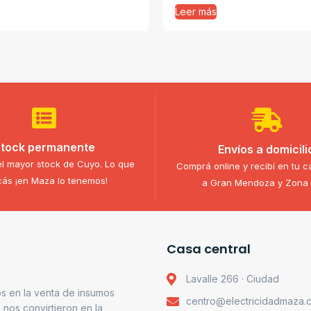
Leer más
tock permanente
Envíos a domicili
l mayor stock de Cuyo. Lo que
Comprá online y recibí en tu c
ás ¡en Maza lo tenemos!
a Gran Mendoza y Zona 
Casa central
Lavalle 266 · Ciudad
s en la venta de insumos
centro@electricidadmaza.
o nos convirtieron en la