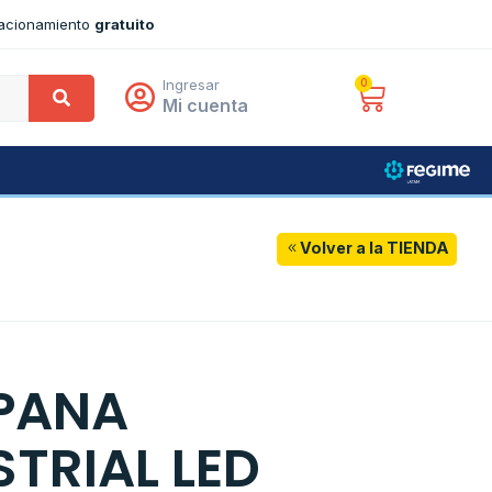
tacionamiento
gratuito
Ingresar
0
Mi cuenta
Volver a la TIENDA
PANA
STRIAL LED