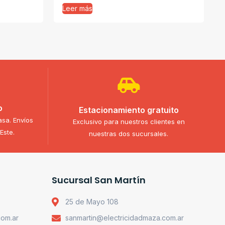
Leer más
o
Estacionamiento gratuito
asa. Envíos
Exclusivo para nuestros clientes en
Este.
nuestras dos sucursales.
Sucursal San Martín
25 de Mayo 108
com.ar
sanmartin@electricidadmaza.com.ar