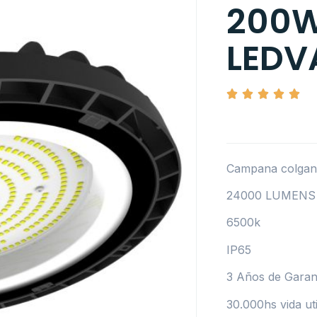
200W
LEDV
Campana colgan
24000 LUMENS
6500k
IP65
3 Años de Garan
30.000hs vida uti