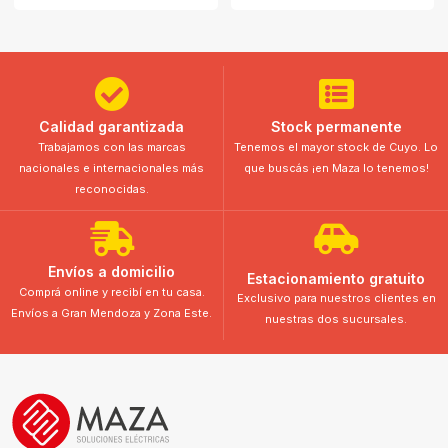
Calidad garantizada
Stock permanente
Trabajamos con las marcas
Tenemos el mayor stock de Cuyo. Lo
nacionales e internacionales más
que buscás ¡en Maza lo tenemos!
reconocidas.
Envíos a domicilio
Estacionamiento gratuito
Comprá online y recibí en tu casa.
Exclusivo para nuestros clientes en
Envíos a Gran Mendoza y Zona Este.
nuestras dos sucursales.