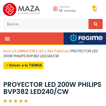
Ingresar
0
Mi cuenta
Inicio
/
ILUMINACIÓN
/
LED
/
Alta Potencia
/ PROYECTOR LED
200W PHILIPS BVP382 LED240/CW
Volver a la TIENDA
PROYECTOR LED 200W PHILIPS
BVP382 LED240/CW