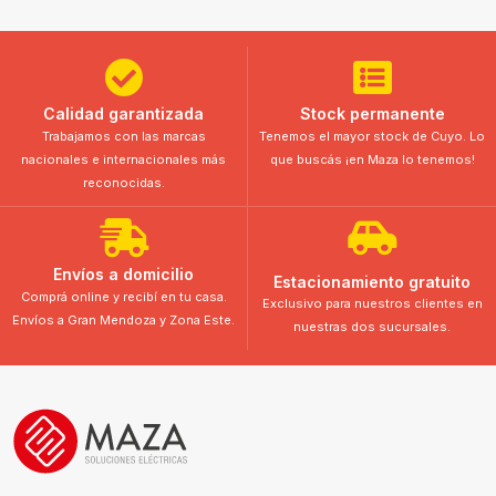
Calidad garantizada
Stock permanente
Trabajamos con las marcas
Tenemos el mayor stock de Cuyo. Lo
nacionales e internacionales más
que buscás ¡en Maza lo tenemos!
reconocidas.
Envíos a domicilio
Estacionamiento gratuito
Comprá online y recibí en tu casa.
Exclusivo para nuestros clientes en
Envíos a Gran Mendoza y Zona Este.
nuestras dos sucursales.