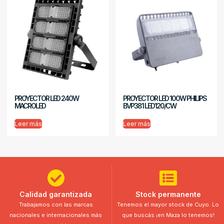
PROYECTOR LED 240W
PROYECTOR LED 100W PHILIPS
MACROLED
BVP381 LED120/CW
Leer más
Leer más
Calidad garantizada
Stock permanente
Trabajamos con las marcas
Tenemos el mayor stock de Cuyo. Lo
nacionales e internacionales más
que buscás ¡en Maza lo tenemos!