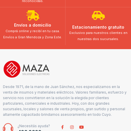
reconocidas.
Envíos a domicilio
Estacionamiento gratuito
Comprá online y recibí en tu casa.
Exclusivo para nuestros clientes en
Envíos a Gran Mendoza y Zona Este.
nuestras dos sucursales.
Desde 1971, de la mano de Juan Sánchez, nos especializamos en la
venta de insumos y materiales eléctricos. Valores familiares, esfuerzo y
servicio nos convirtieron en la solución la elegida por clientes
particulares, comerciales e industriales. Hoy, con dos grandes
sucursales, locales y salones de venta propios, gran surtido y personal
altamente capacitado brindamos asesoramiento en todo Cuyo.
¿Necesitás ayuda?