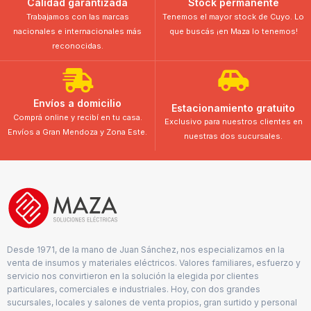
Calidad garantizada
Stock permanente
Trabajamos con las marcas
Tenemos el mayor stock de Cuyo. Lo
nacionales e internacionales más
que buscás ¡en Maza lo tenemos!
reconocidas.
Envíos a domicilio
Estacionamiento gratuito
Comprá online y recibí en tu casa.
Exclusivo para nuestros clientes en
Envíos a Gran Mendoza y Zona Este.
nuestras dos sucursales.
Desde 1971, de la mano de Juan Sánchez, nos especializamos en la
venta de insumos y materiales eléctricos. Valores familiares, esfuerzo y
servicio nos convirtieron en la solución la elegida por clientes
particulares, comerciales e industriales. Hoy, con dos grandes
sucursales, locales y salones de venta propios, gran surtido y personal