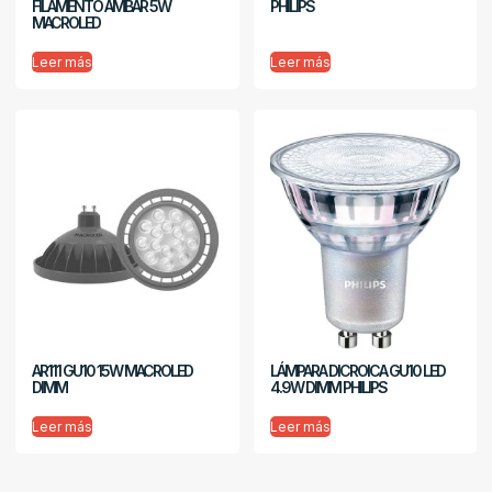
FILAMENTO AMBAR 5W
PHILIPS
MACROLED
Leer más
Leer más
AR111 GU10 15W MACROLED
LÁMPARA DICROICA GU10 LED
DIMM
4.9W DIMM PHILIPS
Leer más
Leer más