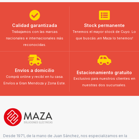
Calidad garantizada
Stock permanente
Trabajamos con las marcas
Tenemos el mayor stock de Cuyo. Lo
nacionales e internacionales más
que buscás ¡en Maza lo tenemos!
reconocidas.
Envíos a domicilio
Estacionamiento gratuito
Comprá online y recibí en tu casa.
Exclusivo para nuestros clientes en
Envíos a Gran Mendoza y Zona Este.
nuestras dos sucursales.
Desde 1971, de la mano de Juan Sánchez, nos especializamos en la