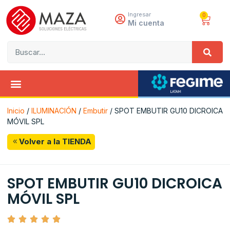
Ingresar
0
Mi cuenta
Inicio
/
ILUMINACIÓN
/
Embutir
/ SPOT EMBUTIR GU10 DICROICA
MÓVIL SPL
Volver a la TIENDA
SPOT EMBUTIR GU10 DICROICA
MÓVIL SPL