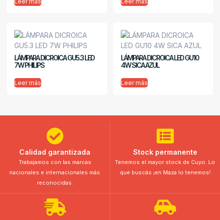
Leer más
Leer más
LÁMPARA DICROICA GU5.3 LED
LÁMPARA DICROICA LED GU10
7W PHILIPS
4W SICA AZUL
Leer más
Leer más
Calidad garantizada
Stock permanente
Trabajamos con las marcas
Tenemos el mayor stock de Cuyo. Lo
nacionales e internacionales más
que buscás ¡en Maza lo tenemos!
reconocidas.