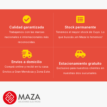
Calidad garantizada
Stock permanente
Trabajamos con las marcas
Tenemos el mayor stock de Cuyo. Lo
nacionales e internacionales más
que buscás ¡en Maza lo tenemos!
reconocidas.
Envíos a domicilio
Estacionamiento gratuito
Comprá online y recibí en tu casa.
Exclusivo para nuestros clientes en
Envíos a Gran Mendoza y Zona Este.
nuestras dos sucursales.