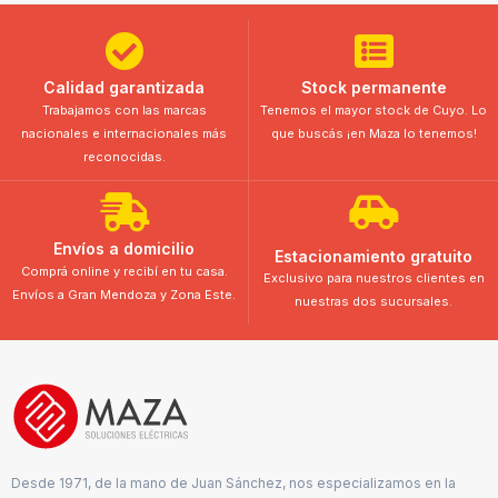
Calidad garantizada
Stock permanente
Trabajamos con las marcas
Tenemos el mayor stock de Cuyo. Lo
nacionales e internacionales más
que buscás ¡en Maza lo tenemos!
reconocidas.
Envíos a domicilio
Estacionamiento gratuito
Comprá online y recibí en tu casa.
Exclusivo para nuestros clientes en
Envíos a Gran Mendoza y Zona Este.
nuestras dos sucursales.
Desde 1971, de la mano de Juan Sánchez, nos especializamos en la