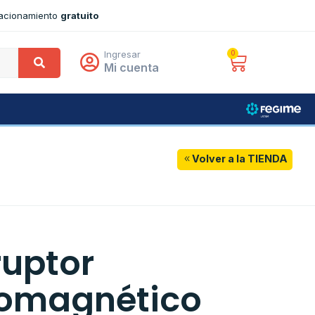
tacionamiento
gratuito
Ingresar
0
Mi cuenta
Volver a la TIENDA
ruptor
omagnético