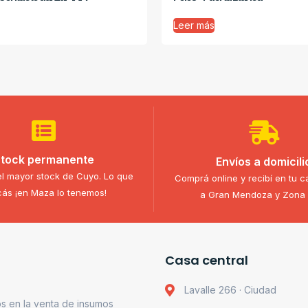
Leer más
tock permanente
Envíos a domicili
l mayor stock de Cuyo. Lo que
Comprá online y recibí en tu c
ás ¡en Maza lo tenemos!
a Gran Mendoza y Zona 
Casa central
Lavalle 266 · Ciudad
s en la venta de insumos