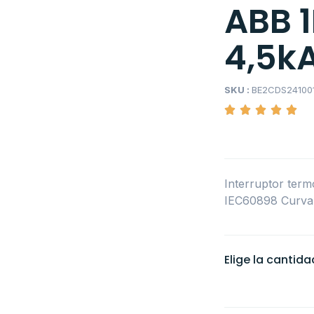
ABB 
4,5k
SKU :
BE2CDS24100
Interruptor ter
IEC60898 Curva
Elige la cantid