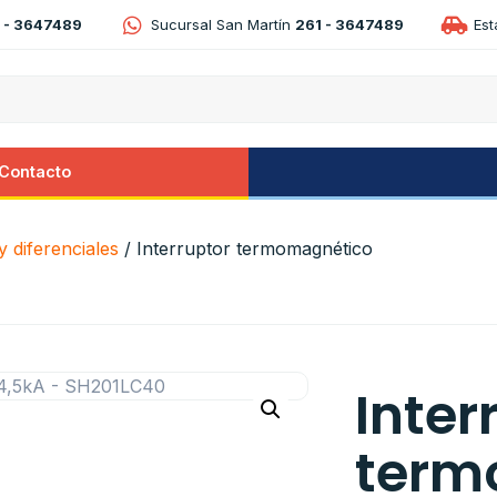
 - 3647489
Sucursal San Martín
261 - 3647489
Es
Contacto
 diferenciales
/ Interruptor termomagnético
Inter
term