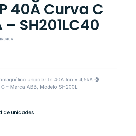
1P 40A Curva C
A – SH201LC40
1R0404
momagnético unipolar In 40A Icn = 4,5kA @
 C – Marca ABB, Modelo SH200L
ad de unidades