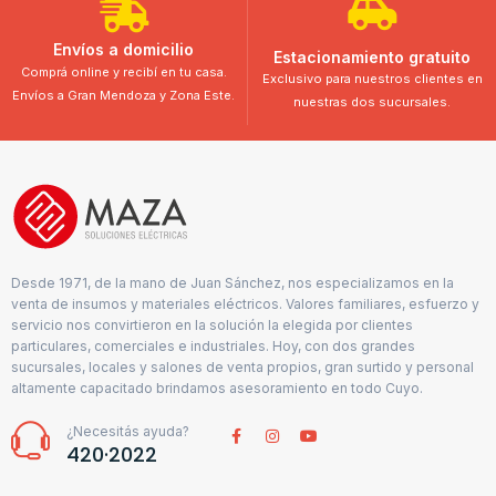
Envíos a domicilio
Estacionamiento gratuito
Comprá online y recibí en tu casa.
Exclusivo para nuestros clientes en
Envíos a Gran Mendoza y Zona Este.
nuestras dos sucursales.
Desde 1971, de la mano de Juan Sánchez, nos especializamos en la
venta de insumos y materiales eléctricos. Valores familiares, esfuerzo y
servicio nos convirtieron en la solución la elegida por clientes
particulares, comerciales e industriales. Hoy, con dos grandes
sucursales, locales y salones de venta propios, gran surtido y personal
altamente capacitado brindamos asesoramiento en todo Cuyo.
¿Necesitás ayuda?
420·2022