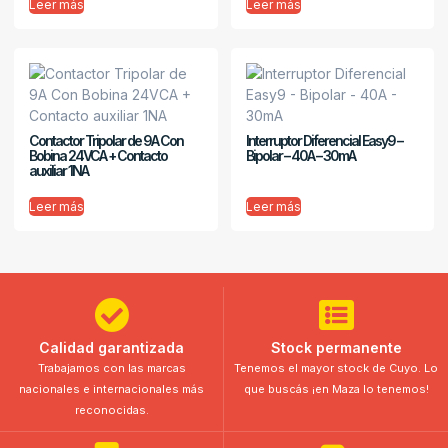
Leer más
Leer más
Contactor Tripolar de 9A Con
Interruptor Diferencial Easy9 –
Bobina 24VCA + Contacto
Bipolar – 40A – 30mA
auxiliar 1NA
Leer más
Leer más
Calidad garantizada
Stock permanente
Trabajamos con las marcas
Tenemos el mayor stock de Cuyo. Lo
nacionales e internacionales más
que buscás ¡en Maza lo tenemos!
reconocidas.