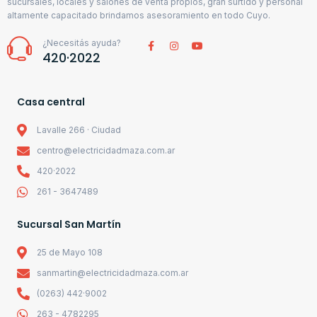
sucursales, locales y salones de venta propios, gran surtido y personal
altamente capacitado brindamos asesoramiento en todo Cuyo.
¿Necesitás ayuda?
420·2022
Casa central
Lavalle 266 · Ciudad
centro@electricidadmaza.com.ar
420·2022
261 - 3647489
Sucursal San Martín
25 de Mayo 108
sanmartin@electricidadmaza.com.ar
(0263) 442·9002
263 - 4782295