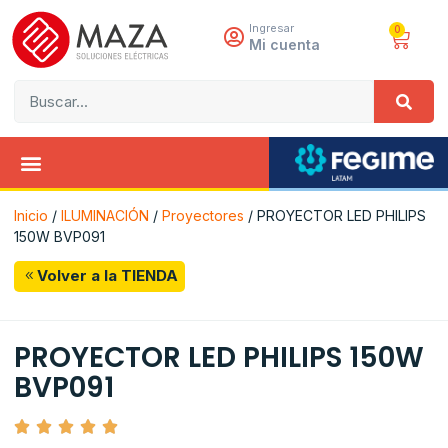
Ingresar
0
Mi cuenta
Inicio
/
ILUMINACIÓN
/
Proyectores
/ PROYECTOR LED PHILIPS
150W BVP091
Volver a la TIENDA
PROYECTOR LED PHILIPS 150W
BVP091