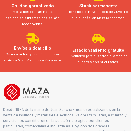
Calidad garantizada
Stock permanente
Trabajamos con las marcas
Tenemos el mayor stock de Cuyo. Lo
nacionales e internacionales más
que buscás ¡en Maza lo tenemos!
reconocidas.
Envíos a domicilio
Estacionamiento gratuito
Comprá online y recibí en tu casa.
Exclusivo para nuestros clientes en
Envíos a Gran Mendoza y Zona Este.
nuestras dos sucursales.
Desde 1971, de la mano de Juan Sánchez, nos especializamos en la
venta de insumos y materiales eléctricos. Valores familiares, esfuerzo y
servicio nos convirtieron en la solución la elegida por clientes
particulares, comerciales e industriales. Hoy, con dos grandes