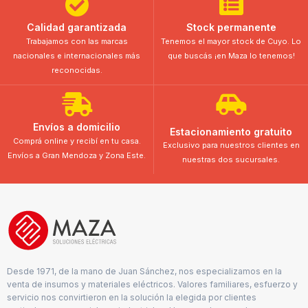
Calidad garantizada
Stock permanente
Trabajamos con las marcas
Tenemos el mayor stock de Cuyo. Lo
nacionales e internacionales más
que buscás ¡en Maza lo tenemos!
reconocidas.
Envíos a domicilio
Estacionamiento gratuito
Comprá online y recibí en tu casa.
Exclusivo para nuestros clientes en
Envíos a Gran Mendoza y Zona Este.
nuestras dos sucursales.
Desde 1971, de la mano de Juan Sánchez, nos especializamos en la
venta de insumos y materiales eléctricos. Valores familiares, esfuerzo y
servicio nos convirtieron en la solución la elegida por clientes