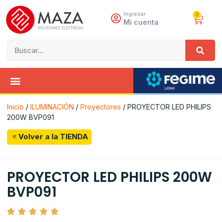
Ingresar
0
Mi cuenta
Inicio
/
ILUMINACIÓN
/
Proyectores
/ PROYECTOR LED PHILIPS
200W BVP091
Volver a la TIENDA
PROYECTOR LED PHILIPS 200W
BVP091