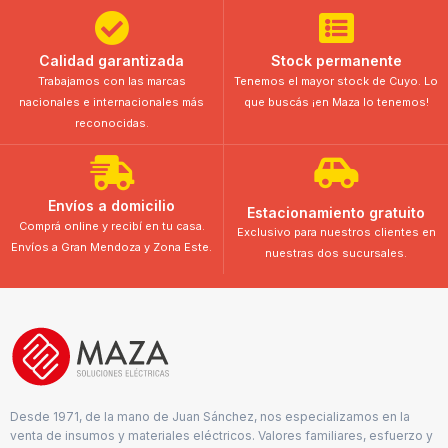
Calidad garantizada
Stock permanente
Trabajamos con las marcas
Tenemos el mayor stock de Cuyo. Lo
nacionales e internacionales más
que buscás ¡en Maza lo tenemos!
reconocidas.
Envíos a domicilio
Estacionamiento gratuito
Comprá online y recibí en tu casa.
Exclusivo para nuestros clientes en
Envíos a Gran Mendoza y Zona Este.
nuestras dos sucursales.
Desde 1971, de la mano de Juan Sánchez, nos especializamos en la
venta de insumos y materiales eléctricos. Valores familiares, esfuerzo y