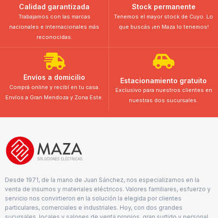
Calidad garantizada
Stock permanente
Trabajamos con las marcas
Tenemos el mayor stock de Cuyo. Lo
nacionales e internacionales más
que buscás ¡en Maza lo tenemos!
reconocidas.
Envíos a domicilio
Estacionamiento gratuito
Comprá online y recibí en tu casa.
Exclusivo para nuestros clientes en
Envíos a Gran Mendoza y Zona Este.
nuestras dos sucursales.
Desde 1971, de la mano de Juan Sánchez, nos especializamos en la
venta de insumos y materiales eléctricos. Valores familiares, esfuerzo y
servicio nos convirtieron en la solución la elegida por clientes
particulares, comerciales e industriales. Hoy, con dos grandes
sucursales, locales y salones de venta propios, gran surtido y personal