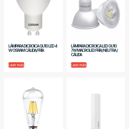
LÁMPARA DICROICA GU10 LED 4
LÁMPARA DICROICA LED GU10
W OSRAM CÁLIDA/ FRÍA
7W MACROLED FRÍA/ NEUTRA /
CÁLIDA
Leer más
Leer más