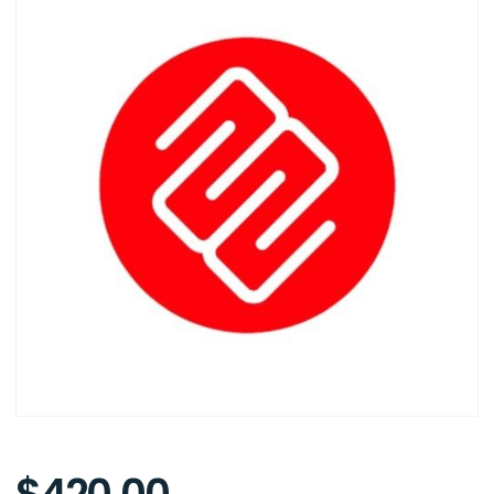
$
420.00