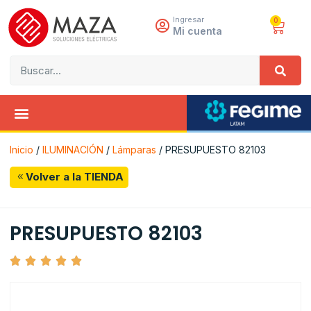
Ingresar
0
Mi cuenta
Inicio
/
ILUMINACIÓN
/
Lámparas
/ PRESUPUESTO 82103
Volver a la TIENDA
PRESUPUESTO 82103