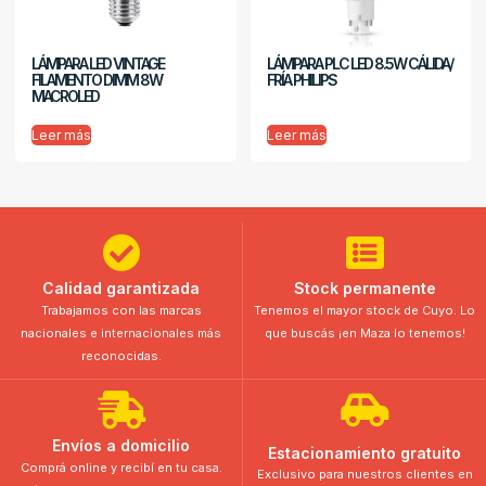
LÁMPARA LED VINTAGE
LÁMPARA PLC LED 8.5W CÁLIDA/
FILAMENTO DIMM 8W
FRÍA PHILIPS
MACROLED
Leer más
Leer más
Calidad garantizada
Stock permanente
Trabajamos con las marcas
Tenemos el mayor stock de Cuyo. Lo
nacionales e internacionales más
que buscás ¡en Maza lo tenemos!
reconocidas.
Envíos a domicilio
Estacionamiento gratuito
Comprá online y recibí en tu casa.
Exclusivo para nuestros clientes en