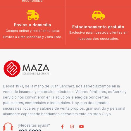
reconocidas.
Envíos a domicilio
Estacionamiento gratuito
Comprá online y recibí en tu casa.
Exclusivo para nuestros clientes en
Envíos a Gran Mendoza y Zona Este.
nuestras dos sucursales.
Desde 1971, de la mano de Juan Sánchez, nos especializamos en la
venta de insumos y materiales eléctricos. Valores familiares, esfuerzo y
servicio nos convirtieron en la solución la elegida por clientes
particulares, comerciales e industriales. Hoy, con dos grandes
sucursales, locales y salones de venta propios, gran surtido y personal
altamente capacitado brindamos asesoramiento en todo Cuyo.
¿Necesitás ayuda?