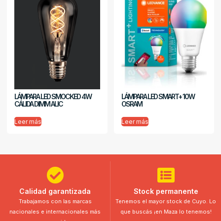
LÁMPARA LED SMOCKED 4W
LÁMPARA LED SMART+ 10W
CÁLIDA DIMM ALIC
OSRAM
Leer más
Leer más
Calidad garantizada
Stock permanente
Trabajamos con las marcas
Tenemos el mayor stock de Cuyo. Lo
nacionales e internacionales más
que buscás ¡en Maza lo tenemos!