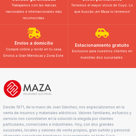
Trabajamos con las marcas
Tenemos el mayor stock de Cuyo. Lo
nacionales e internacionales más
que buscás ¡en Maza lo tenemos!
reconocidas.
Envíos a domicilio
Estacionamiento gratuito
Comprá online y recibí en tu casa.
Exclusivo para nuestros clientes en
Envíos a Gran Mendoza y Zona Este.
nuestras dos sucursales.
Desde 1971, de la mano de Juan Sánchez, nos especializamos en la
venta de insumos y materiales eléctricos. Valores familiares, esfuerzo y
servicio nos convirtieron en la solución la elegida por clientes
particulares, comerciales e industriales. Hoy, con dos grandes
sucursales, locales y salones de venta propios, gran surtido y personal
altamente capacitado brindamos asesoramiento en todo Cuyo.