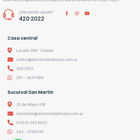
¿Necesitás ayuda?
420·2022
Casa central
Lavalle 266 · Ciudad
centro@electricidadmaza.com.ar
420·2022
261 - 3647489
Sucursal San Martín
25 de Mayo 108
sanmartin@electricidadmaza.com.ar
(0263) 442·9002
263 - 4782295