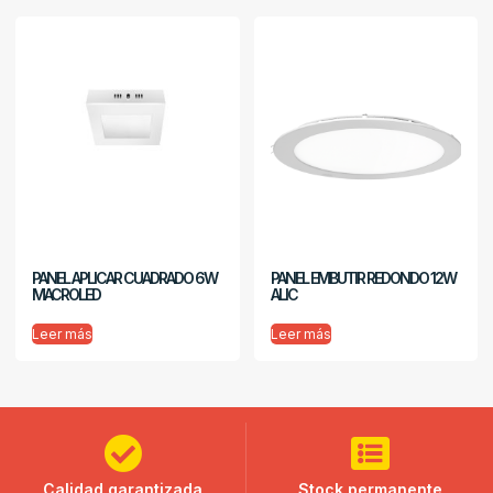
PANEL APLICAR CUADRADO 6W
PANEL EMBUTIR REDONDO 12W
MACROLED
ALIC
Leer más
Leer más
Calidad garantizada
Stock permanente