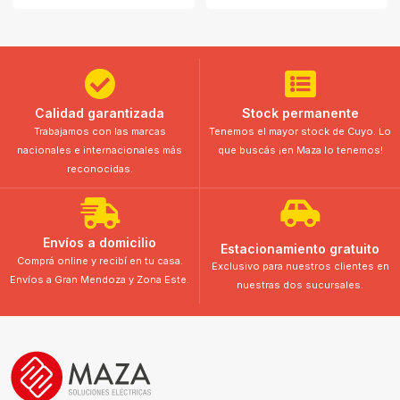
Calidad garantizada
Stock permanente
Trabajamos con las marcas
Tenemos el mayor stock de Cuyo. Lo
nacionales e internacionales más
que buscás ¡en Maza lo tenemos!
reconocidas.
Envíos a domicilio
Estacionamiento gratuito
Comprá online y recibí en tu casa.
Exclusivo para nuestros clientes en
Envíos a Gran Mendoza y Zona Este.
nuestras dos sucursales.