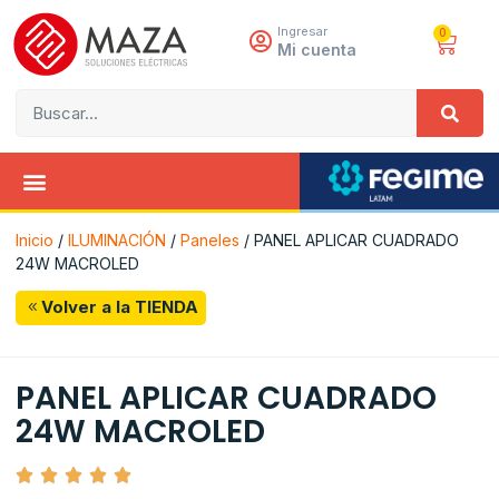
Ingresar
0
Mi cuenta
Inicio
/
ILUMINACIÓN
/
Paneles
/ PANEL APLICAR CUADRADO
24W MACROLED
Volver a la TIENDA
PANEL APLICAR CUADRADO
24W MACROLED