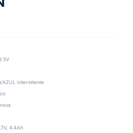
N
B 5V
/AZUL Intermitente
ico
encia
3.7V, 4.4Ah