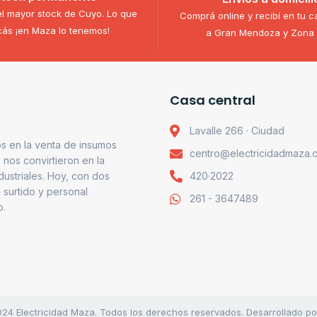
l mayor stock de Cuyo. Lo que
Comprá online y recibí en tu c
ás ¡en Maza lo tenemos!
a Gran Mendoza y Zona 
Casa central
Lavalle 266 · Ciudad
s en la venta de insumos
centro@electricidadmaza.
o nos convirtieron en la
ndustriales. Hoy, con dos
420·2022
 surtido y personal
261 - 3647489
o.
24 Electricidad Maza. Todos los derechos reservados. Desarrollado p