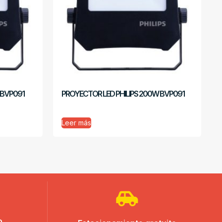
 BVP091
PROYECTOR LED PHILIPS 200W BVP091
Leer más
o