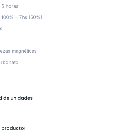
 5 horas
l 100% – 7hs (50%)
s
iezas magnéticas
arbonato
ad de unidades
 producto!