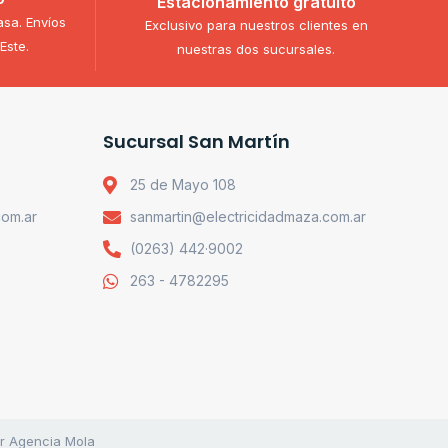
Estacionamiento gratuito
asa. Envíos
Exclusivo para nuestros clientes en
Este.
nuestras dos sucursales.
Sucursal San Martín
25 de Mayo 108
com.ar
sanmartin@electricidadmaza.com.ar
(0263) 442·9002
263 - 4782295
or Agencia Mola