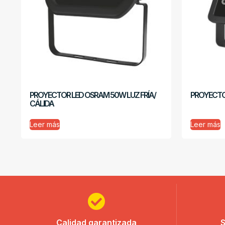
PROYECTOR LED OSRAM 50W LUZ FRÍA/
PROYECTO
CÁLIDA
Leer más
Leer más
Calidad garantizada
S