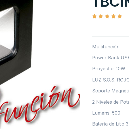
TBCI
Multifunción.
Power Bank US
Proyector 10W
LUZ S.O.S. ROJO
Soporte Magnét
2 Niveles de Pot
Lumens: 500
Batería de Litio 