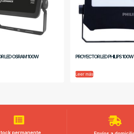
R LED OSRAM 100W
PROYECTOR LED PHILIPS 100W
Leer más
tock permanente
Envíos a domicili