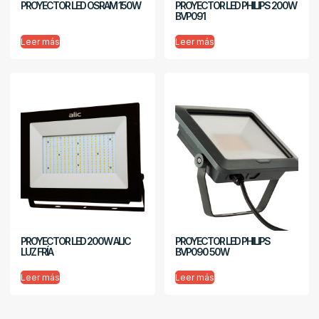
PROYECTOR LED OSRAM 150W
PROYECTOR LED PHILIPS 200W
BVP091
Leer más
Leer más
PROYECTOR LED 200W ALIC
PROYECTOR LED PHILIPS
LUZ FRÍA
BVP090 50W
Leer más
Leer más