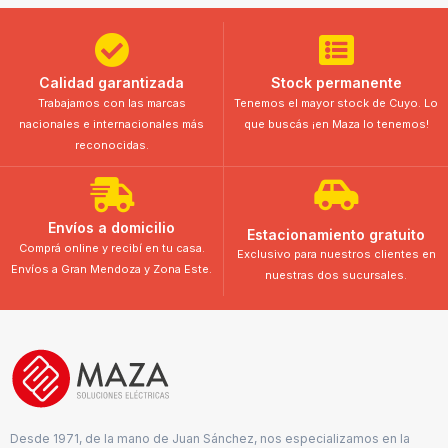
Calidad garantizada
Stock permanente
Trabajamos con las marcas
Tenemos el mayor stock de Cuyo. Lo
nacionales e internacionales más
que buscás ¡en Maza lo tenemos!
reconocidas.
Envíos a domicilio
Estacionamiento gratuito
Comprá online y recibí en tu casa.
Exclusivo para nuestros clientes en
Envíos a Gran Mendoza y Zona Este.
nuestras dos sucursales.
Desde 1971, de la mano de Juan Sánchez, nos especializamos en la