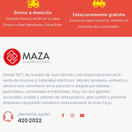
Envíos a domicilio
Estacionamiento gratuito
Comprá online y recibí en tu casa.
Exclusivo para nuestros clientes en
Envíos a Gran Mendoza y Zona Este.
nuestras dos sucursales.
Desde 1971, de la mano de Juan Sánchez, nos especializamos en la
venta de insumos y materiales eléctricos. Valores familiares, esfuerzo y
servicio nos convirtieron en la solución la elegida por clientes
particulares, comerciales e industriales. Hoy, con dos grandes
sucursales, locales y salones de venta propios, gran surtido y personal
altamente capacitado brindamos asesoramiento en todo Cuyo.
¿Necesitás ayuda?
420·2022