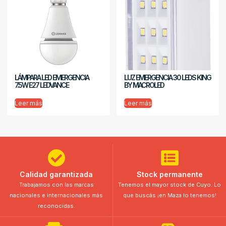
LÁMPARA LED EMERGENCIA
LUZ EMERGENCIA 30 LEDS KING
7.5W E27 LEDVANCE
BY MACROLED
Leer más
Leer más
Calidad garantizada
Stock permanente
Trabajamos con las marcas
Tenemos el mayor stock de Cuyo. Lo
nacionales e internacionales más
que buscás ¡en Maza lo tenemos!
reconocidas.