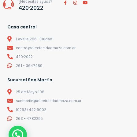
¿Necesitás ayuda?
420·2022
Casa central
Lavalle 266 · Ciudad
centro@electricidadmaza.com.ar
420·2022
261 - 3647489
Sucursal San Martín
25 de Mayo 108
sanmartin@electricidadmaza.com.ar
(0263) 442·9002
263 - 4782295