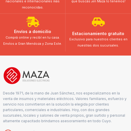
nacionales e internacionales más
que buscás ¡en Maza lo tenemos!
reconocidas.
Envíos a domicilio
Estacionamiento gratuito
Comprá online y recibí en tu casa.
Exclusivo para nuestros clientes en
Envíos a Gran Mendoza y Zona Este.
nuestras dos sucursales.
Desde 1971, de la mano de Juan Sánchez, nos especializamos en la
venta de insumos y materiales eléctricos. Valores familiares, esfuerzo y
servicio nos convirtieron en la solución la elegida por clientes
particulares, comerciales e industriales. Hoy, con dos grandes
sucursales, locales y salones de venta propios, gran surtido y personal
altamente capacitado brindamos asesoramiento en todo Cuyo.