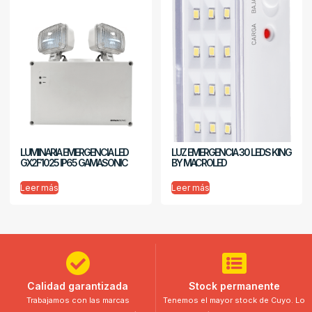
LUMINARIA EMERGENCIA LED
LUZ EMERGENCIA 30 LEDS KING
GX2F1025 IP65 GAMASONIC
BY MACROLED
Leer más
Leer más
Calidad garantizada
Stock permanente
Trabajamos con las marcas
Tenemos el mayor stock de Cuyo. Lo