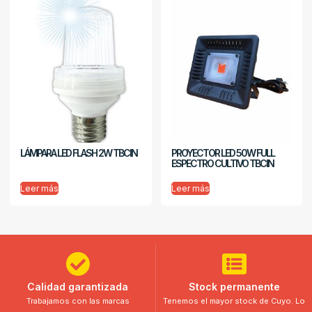
LÁMPARA LED FLASH 2W TBCIN
PROYECTOR LED 50W FULL
ESPECTRO CULTIVO TBCIN
Leer más
Leer más
Calidad garantizada
Stock permanente
Trabajamos con las marcas
Tenemos el mayor stock de Cuyo. Lo