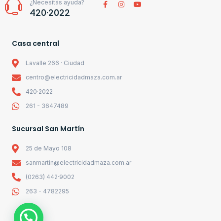
¿Necesitás ayuda?
420·2022
Casa central
Lavalle 266 · Ciudad
centro@electricidadmaza.com.ar
420·2022
261 - 3647489
Sucursal San Martín
25 de Mayo 108
sanmartin@electricidadmaza.com.ar
(0263) 442·9002
263 - 4782295