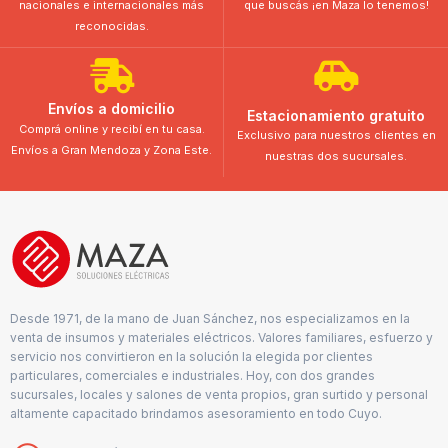
nacionales e internacionales más
que buscás ¡en Maza lo tenemos!
reconocidas.
Envíos a domicilio
Estacionamiento gratuito
Comprá online y recibí en tu casa.
Exclusivo para nuestros clientes en
Envíos a Gran Mendoza y Zona Este.
nuestras dos sucursales.
Desde 1971, de la mano de Juan Sánchez, nos especializamos en la
venta de insumos y materiales eléctricos. Valores familiares, esfuerzo y
servicio nos convirtieron en la solución la elegida por clientes
particulares, comerciales e industriales. Hoy, con dos grandes
sucursales, locales y salones de venta propios, gran surtido y personal
altamente capacitado brindamos asesoramiento en todo Cuyo.