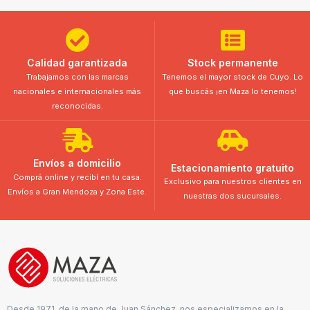
Calidad garantizada
Stock permanente
Trabajamos con las marcas
Tenemos el mayor stock de Cuyo. Lo
nacionales e internacionales más
que buscás ¡en Maza lo tenemos!
reconocidas.
Envíos a domicilio
Estacionamiento gratuito
Comprá online y recibí en tu casa.
Exclusivo para nuestros clientes en
Envíos a Gran Mendoza y Zona Este.
nuestras dos sucursales.
Desde 1971, de la mano de Juan Sánchez, nos especializamos en la