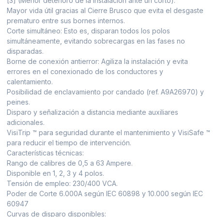
[3] (Menor deterioro de la instalación ante un corto).
Mayor vida útil gracias al Cierre Brusco que evita el desgaste
prematuro entre sus bornes internos.
Corte simultáneo: Esto es, disparan todos los polos
simultáneamente, evitando sobrecargas en las fases no
disparadas.
Borne de conexión antierror: Agiliza la instalación y evita
errores en el conexionado de los conductores y
calentamiento.
Posibilidad de enclavamiento por candado (ref. A9A26970) y
peines.
Disparo y señalización a distancia mediante auxiliares
adicionales.
VisiTrip ™ para seguridad durante el mantenimiento y VisiSafe ™
para reducir el tiempo de intervención.
Características técnicas:
Rango de calibres de 0,5 a 63 Ampere.
Disponible en 1, 2, 3 y 4 polos.
Tensión de empleo: 230/400 VCA.
Poder de Corte 6.000A según IEC 60898 y 10.000 según IEC
60947
Curvas de disparo disponibles: