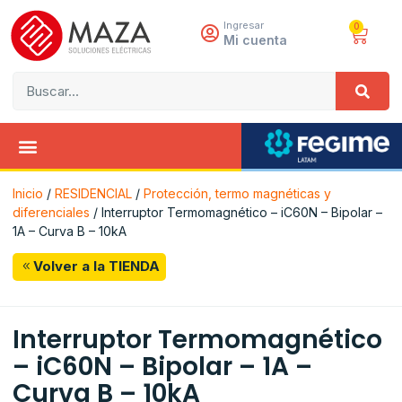
Ingresar
0
Mi cuenta
Inicio
/
RESIDENCIAL
/
Protección, termo magnéticas y
diferenciales
/ Interruptor Termomagnético – iC60N – Bipolar –
1A – Curva B – 10kA
Volver a la TIENDA
Interruptor Termomagnético
– iC60N – Bipolar – 1A –
Curva B – 10kA