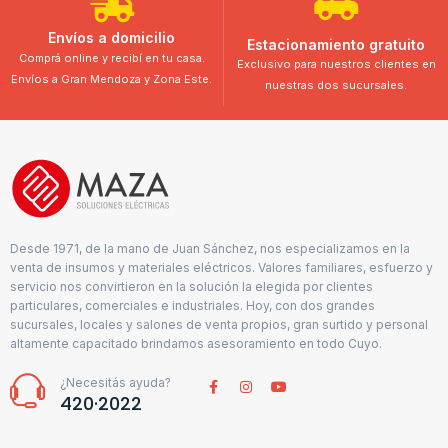
Envíos a domicilio
Estacionamiento gratuito
Comprá online y recibí en tu casa.
Exclusivo para nuestros clientes en
Envíos a Gran Mendoza y Zona Este.
nuestras dos sucursales.
Desde 1971, de la mano de Juan Sánchez, nos especializamos en la
venta de insumos y materiales eléctricos. Valores familiares, esfuerzo y
servicio nos convirtieron en la solución la elegida por clientes
particulares, comerciales e industriales. Hoy, con dos grandes
sucursales, locales y salones de venta propios, gran surtido y personal
altamente capacitado brindamos asesoramiento en todo Cuyo.
¿Necesitás ayuda?
420·2022