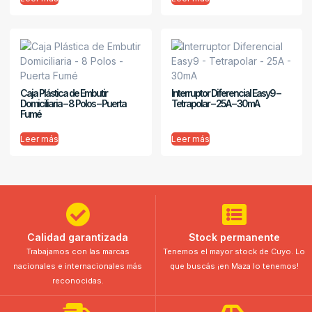
Caja Plástica de Embutir
Interruptor Diferencial Easy9 –
Domiciliaria – 8 Polos – Puerta
Tetrapolar – 25A – 30mA
Fumé
Leer más
Leer más
Calidad garantizada
Stock permanente
Trabajamos con las marcas
Tenemos el mayor stock de Cuyo. Lo
nacionales e internacionales más
que buscás ¡en Maza lo tenemos!
reconocidas.