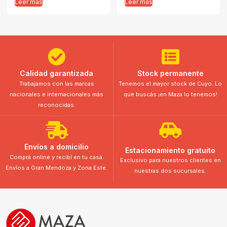
Leer más
Leer más
Calidad garantizada
Stock permanente
Trabajamos con las marcas
Tenemos el mayor stock de Cuyo. Lo
nacionales e internacionales más
que buscás ¡en Maza lo tenemos!
reconocidas.
Envíos a domicilio
Estacionamiento gratuito
Comprá online y recibí en tu casa.
Exclusivo para nuestros clientes en
Envíos a Gran Mendoza y Zona Este.
nuestras dos sucursales.