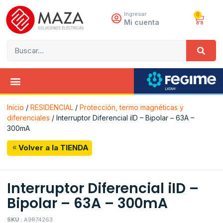
Ingresar
0
Mi cuenta
Inicio
/
RESIDENCIAL
/
Protección, termo magnéticas y
diferenciales
/ Interruptor Diferencial iID – Bipolar – 63A –
300mA
Volver a la TIENDA
Interruptor Diferencial iID –
Bipolar – 63A – 300mA
SKU :
A9R74263