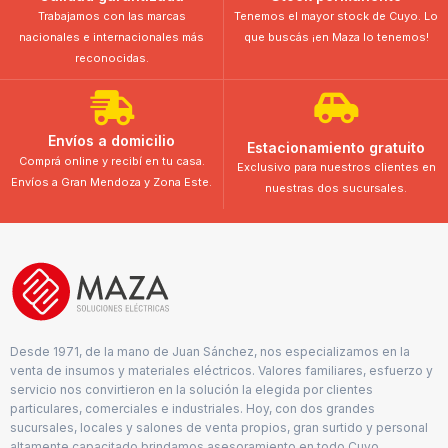
Trabajamos con las marcas
Tenemos el mayor stock de Cuyo. Lo
nacionales e internacionales más
que buscás ¡en Maza lo tenemos!
reconocidas.
Envíos a domicilio
Estacionamiento gratuito
Comprá online y recibí en tu casa.
Exclusivo para nuestros clientes en
Envíos a Gran Mendoza y Zona Este.
nuestras dos sucursales.
Desde 1971, de la mano de Juan Sánchez, nos especializamos en la
venta de insumos y materiales eléctricos. Valores familiares, esfuerzo y
servicio nos convirtieron en la solución la elegida por clientes
particulares, comerciales e industriales. Hoy, con dos grandes
sucursales, locales y salones de venta propios, gran surtido y personal
altamente capacitado brindamos asesoramiento en todo Cuyo.