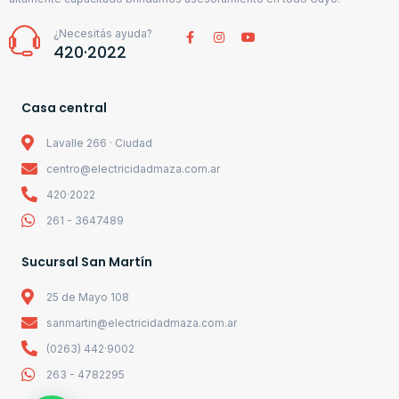
¿Necesitás ayuda?
420·2022
Casa central
Lavalle 266 · Ciudad
centro@electricidadmaza.com.ar
420·2022
261 - 3647489
Sucursal San Martín
25 de Mayo 108
sanmartin@electricidadmaza.com.ar
(0263) 442·9002
263 - 4782295
1