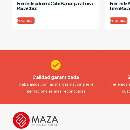
Frente de polímero Color Blanco para Línea
Frente de 
Roda Class
Línea Roda
Leer más
Leer más
Calidad garantizada
S
Trabajamos con las marcas nacionales e
Tenemos e
internacionales más reconocidas.
busc