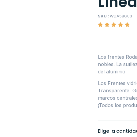
Líne
SKU :
WDA58G03
Los frentes Roda
nobles. La sutile
del aluminio.
Los Frentes vidr
Transparente, Gr
marcos centrales 
¡Todos los produ
Elige la cantid