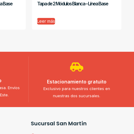
ea Base
Tapa de 2 Módulos Blanca – Línea Base
Leer más
o
Estacionamiento gratuito
asa. Envíos
Exclusivo para nuestros clientes en
Este.
nuestras dos sucursales.
Sucursal San Martín