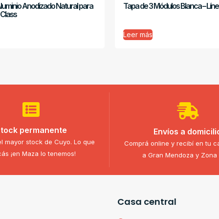
Aluminio Anodizado Natural para
Tapa de 3 Módulos Blanca – Lín
 Class
Leer más
tock permanente
Envíos a domicili
l mayor stock de Cuyo. Lo que
Comprá online y recibí en tu c
ás ¡en Maza lo tenemos!
a Gran Mendoza y Zona 
Casa central