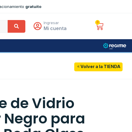
tacionamiento
gratuito
Ingresar
0
Mi cuenta
Volver a la TIENDA
e de Vidrio
r Negro para