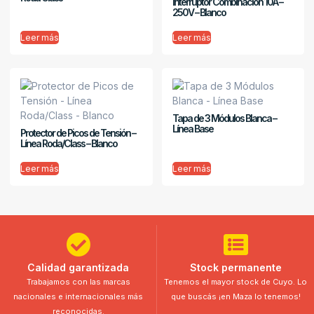
Interruptor Combinación 10A –
250V – Blanco
Leer más
Leer más
Tapa de 3 Módulos Blanca –
Línea Base
Protector de Picos de Tensión –
Línea Roda/Class – Blanco
Leer más
Leer más
Calidad garantizada
Stock permanente
Trabajamos con las marcas
Tenemos el mayor stock de Cuyo. Lo
nacionales e internacionales más
que buscás ¡en Maza lo tenemos!
reconocidas.