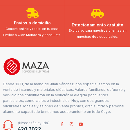
Envíos a domicilio
Estacionamiento gratuito
Comprá online y recibí en tu casa.
Exclusivo para nuestros clientes en
Envíos a Gran Mendoza y Zona Este.
nuestras dos sucursales.
Desde 1971, de la mano de Juan Sánchez, nos especializamos en la
venta de insumos y materiales eléctricos. Valores familiares, esfuerzo y
servicio nos convirtieron en la solución la elegida por clientes
particulares, comerciales e industriales. Hoy, con dos grandes
sucursales, locales y salones de venta propios, gran surtido y personal
altamente capacitado brindamos asesoramiento en todo Cuyo.
¿Necesitás ayuda?
420·2022