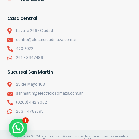
Casa central
Lavalle 266 · Ciudad
centro@electricidadmaza.com.ar
420·2022
261 - 3647489
Sucursal San Martín
25 de Mayo 108
sanmartin@electricidadmaza.com.ar
(0263) 442·9002
263 - 4782295
1
Copyright © 2024 Electricidad Maza. Todos los derechos reservados.