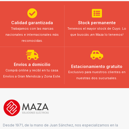
Calidad garantizada
Stock permanente
Trabajamos con las marcas
Tenemos el mayor stock de Cuyo. Lo
nacionales e internacionales más
que buscás ¡en Maza lo tenemos!
reconocidas.
Envíos a domicilio
Estacionamiento gratuito
Comprá online y recibí en tu casa.
Exclusivo para nuestros clientes en
Envíos a Gran Mendoza y Zona Este.
nuestras dos sucursales.
Desde 1971, de la mano de Juan Sánchez, nos especializamos en la