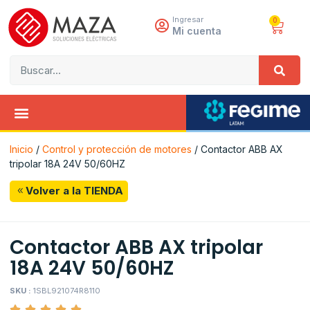
Ingresar
0
Mi cuenta
Inicio
/
Control y protección de motores
/ Contactor ABB AX
tripolar 18A 24V 50/60HZ
Volver a la TIENDA
Contactor ABB AX tripolar
18A 24V 50/60HZ
SKU :
1SBL921074R8110