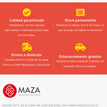
Calidad garantizada
Stock permanente
Trabajamos con las marcas
Tenemos el mayor stock de Cuyo. Lo
nacionales e internacionales más
que buscás ¡en Maza lo tenemos!
reconocidas.
Envíos a domicilio
Estacionamiento gratuito
Comprá online y recibí en tu casa.
Exclusivo para nuestros clientes en
Envíos a Gran Mendoza y Zona Este.
nuestras dos sucursales.
Desde 1971, de la mano de Juan Sánchez, nos especializamos en la