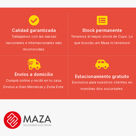
Calidad garantizada
Stock permanente
Trabajamos con las marcas
Tenemos el mayor stock de Cuyo. Lo
nacionales e internacionales más
que buscás ¡en Maza lo tenemos!
reconocidas.
Envíos a domicilio
Estacionamiento gratuito
Comprá online y recibí en tu casa.
Exclusivo para nuestros clientes en
Envíos a Gran Mendoza y Zona Este.
nuestras dos sucursales.