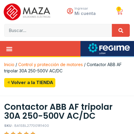
Ingresar
0
Mi cuenta
Inicio
/
Control y protección de motores
/ Contactor ABB AF
tripolar 30A 250-500V AC/DC
Volver a la TIENDA
Contactor ABB AF tripolar
30A 250-500V AC/DC
SKU :
BA1SBL277001R1400