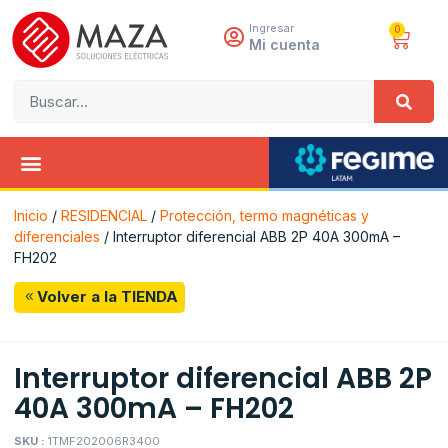
Ingresar
0
Mi cuenta
Inicio
/
RESIDENCIAL
/
Protección, termo magnéticas y
diferenciales
/ Interruptor diferencial ABB 2P 40A 300mA –
FH202
Volver a la TIENDA
Interruptor diferencial ABB 2P
40A 300mA – FH202
SKU :
1TMF202006R3400