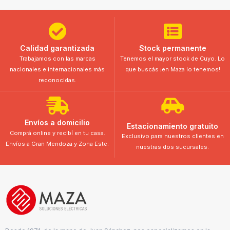
Calidad garantizada
Stock permanente
Trabajamos con las marcas
Tenemos el mayor stock de Cuyo. Lo
nacionales e internacionales más
que buscás ¡en Maza lo tenemos!
reconocidas.
Envíos a domicilio
Estacionamiento gratuito
Comprá online y recibí en tu casa.
Exclusivo para nuestros clientes en
Envíos a Gran Mendoza y Zona Este.
nuestras dos sucursales.