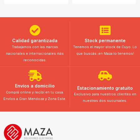
Calidad garantizada
Stock permanente
Trabajamos con las marcas
Tenemos el mayor stock de Cuyo. Lo
nacionales e internacionales más
que buscás ¡en Maza lo tenemos!
reconocidas.
Envíos a domicilio
Estacionamiento gratuito
Comprá online y recibí en tu casa.
Exclusivo para nuestros clientes en
Envíos a Gran Mendoza y Zona Este.
nuestras dos sucursales.