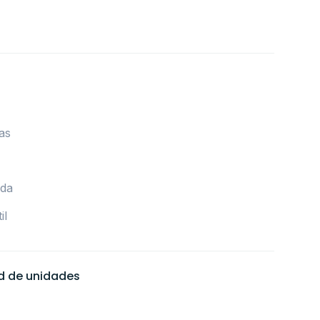
as
ida
il
ad de unidades