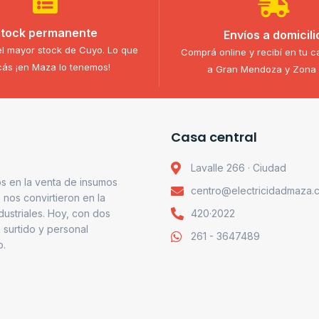
tock permanente
Envíos a domicili
l mayor stock de Cuyo. Lo que
Comprá online y recibí en tu c
ás ¡en Maza lo tenemos!
a Gran Mendoza y Zona 
Casa central
Lavalle 266 · Ciudad
s en la venta de insumos
centro@electricidadmaza.
o nos convirtieron en la
ndustriales. Hoy, con dos
420·2022
 surtido y personal
261 - 3647489
o.