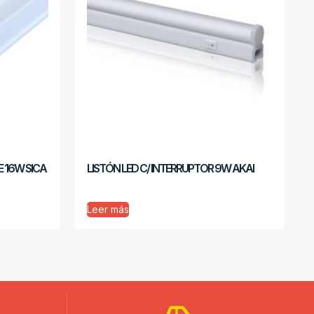
 16W SICA
LISTÓN LED C/ INTERRUPTOR 9W AKAI
Leer más