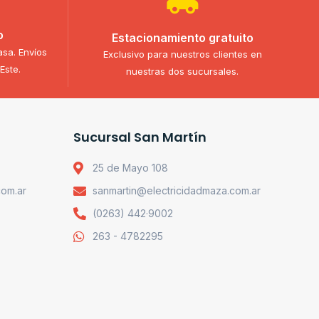
o
Estacionamiento gratuito
asa. Envíos
Exclusivo para nuestros clientes en
Este.
nuestras dos sucursales.
Sucursal San Martín
25 de Mayo 108
com.ar
sanmartin@electricidadmaza.com.ar
(0263) 442·9002
263 - 4782295