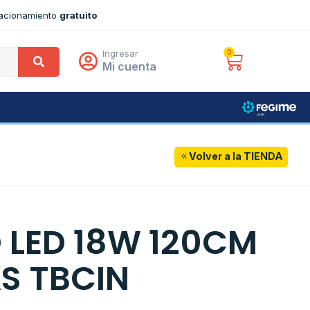
tacionamiento
gratuito
Ingresar
0
Mi cuenta
Volver a la TIENDA
 LED 18W 120CM
AS TBCIN