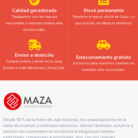
Calidad garantizada
Stock permanente
Trabajamos con las marcas
Tenemos el mayor stock de Cuyo. Lo
nacionales e internacionales más
que buscás ¡en Maza lo tenemos!
reconocidas.
Envíos a domicilio
Estacionamiento gratuito
Comprá online y recibí en tu casa.
Exclusivo para nuestros clientes en
Envíos a Gran Mendoza y Zona Este.
nuestras dos sucursales.
Desde 1971, de la mano de Juan Sánchez, nos especializamos en la
venta de insumos y materiales eléctricos. Valores familiares, esfuerzo y
servicio nos convirtieron en la solución la elegida por clientes
particulares, comerciales e industriales. Hoy, con dos grandes