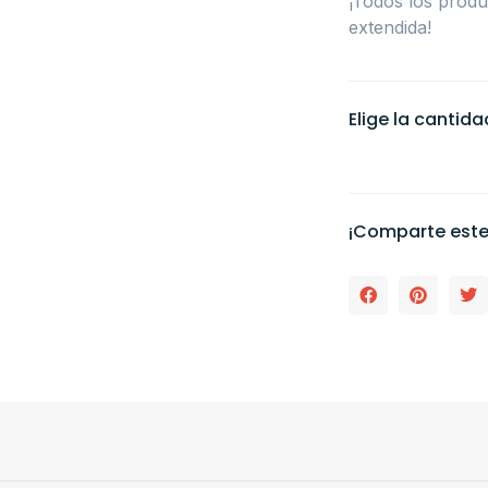
¡Todos los prod
extendida!
Elige la cantid
¡Comparte este