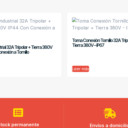
Toma Conexión Tornillo 32A Trip
Tierra 380V – IP67
trial 32A Tripolar + Tierra 380V
nexión a Tornillo
Leer más
tock permanente
Envíos a domicili