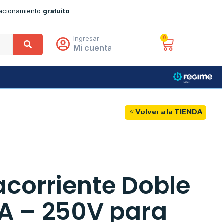
tacionamiento
gratuito
Ingresar
0
Mi cuenta
Volver a la TIENDA
corriente Doble
0A – 250V para