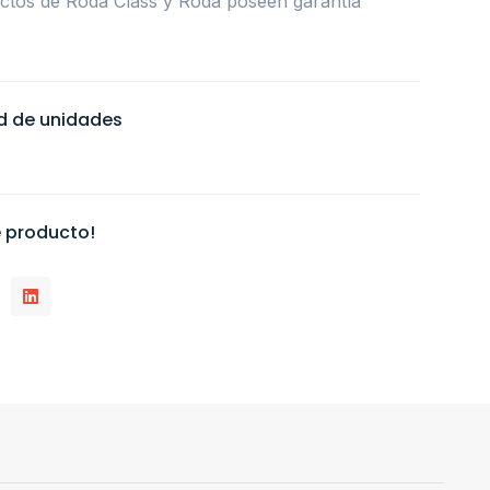
uctos de Roda Class y Roda poseen garantía
ad de unidades
 producto!