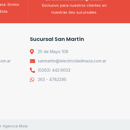
asa. Envíos
Exclusivo para nuestros clientes en
Este.
nuestras dos sucursales.
Sucursal San Martín
25 de Mayo 108
com.ar
sanmartin@electricidadmaza.com.ar
(0263) 442·9002
263 - 4782295
or Agencia Mola