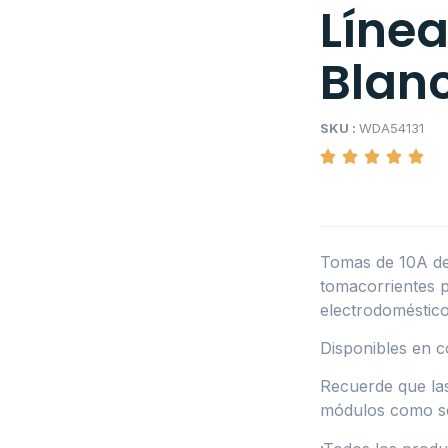
Líne
Blan
SKU :
WDA54131
Tomas de 10A de 
tomacorrientes p
electrodoméstico
Disponibles en co
Recuerde que la
módulos como ser