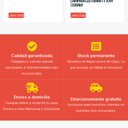
LÁMPARA LED SMART+ 10W
OSRAM
Leer más
Leer más
Calidad garantizada
Stock permanente
Trabajamos con las marcas
Tenemos el mayor stock de Cuyo. Lo
nacionales e internacionales más
que buscás ¡en Maza lo tenemos!
reconocidas.
Envíos a domicilio
Estacionamiento gratuito
Comprá online y recibí en tu casa.
Exclusivo para nuestros clientes en
Envíos a Gran Mendoza y Zona Este.
nuestras dos sucursales.