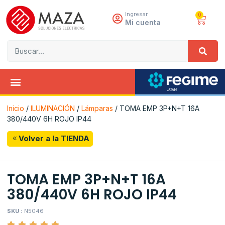
Ingresar
0
Mi cuenta
Inicio
/
ILUMINACIÓN
/
Lámparas
/ TOMA EMP 3P+N+T 16A
380/440V 6H ROJO IP44
Volver a la TIENDA
TOMA EMP 3P+N+T 16A
380/440V 6H ROJO IP44
SKU :
N5046