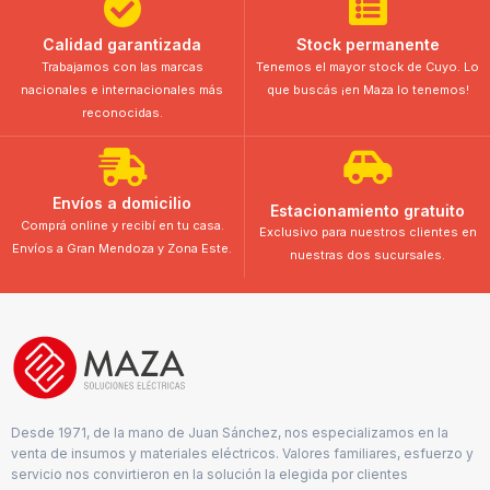
Calidad garantizada
Stock permanente
Trabajamos con las marcas
Tenemos el mayor stock de Cuyo. Lo
nacionales e internacionales más
que buscás ¡en Maza lo tenemos!
reconocidas.
Envíos a domicilio
Estacionamiento gratuito
Comprá online y recibí en tu casa.
Exclusivo para nuestros clientes en
Envíos a Gran Mendoza y Zona Este.
nuestras dos sucursales.
Desde 1971, de la mano de Juan Sánchez, nos especializamos en la
venta de insumos y materiales eléctricos. Valores familiares, esfuerzo y
servicio nos convirtieron en la solución la elegida por clientes