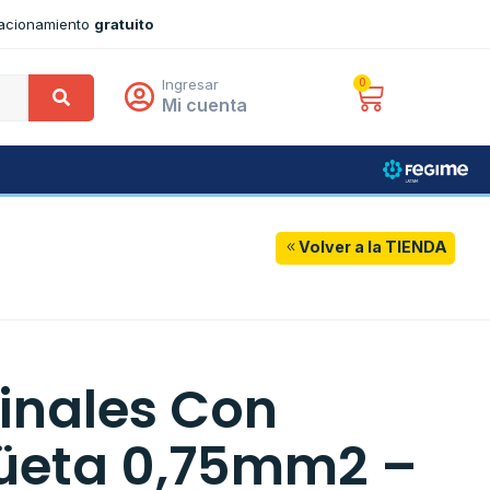
tacionamiento
gratuito
Ingresar
0
Mi cuenta
Volver a la TIENDA
inales Con
üeta 0,75mm2 –