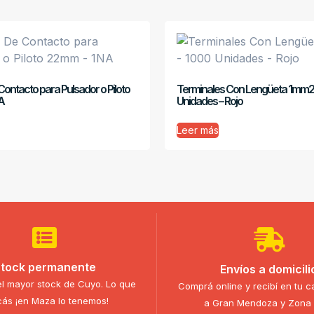
ontacto para Pulsador o Piloto
Terminales Con Lengüeta 1mm2
A
Unidades – Rojo
Leer más
tock permanente
Envíos a domicili
l mayor stock de Cuyo. Lo que
Comprá online y recibí en tu c
ás ¡en Maza lo tenemos!
a Gran Mendoza y Zona 