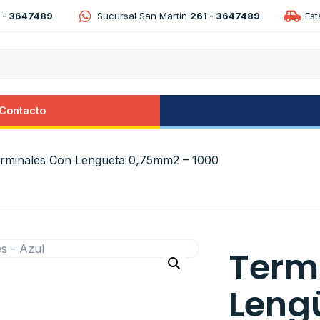
 - 3647489
Sucursal San Martín
261 - 3647489
Es
Contacto
rminales Con Lengüeta 0,75mm2 – 1000
Term
Leng