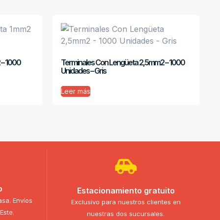
 – 1000
Terminales Con Lengüeta 2,5mm2 – 1000
Unidades – Gris
Leer más
o
Estacionamiento gratuito
asa. Envíos
Exclusivo para nuestros clientes en
Este.
nuestras dos sucursales.