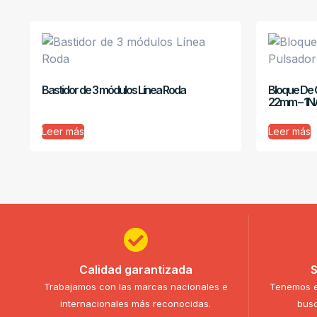
Bastidor de 3 módulos Línea Roda
Bloque De C
22mm – 1N
Leer más
Leer más
Calidad garantizada
S
Trabajamos con las marcas nacionales e
Tenemos e
internacionales más reconocidas.
busc