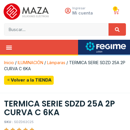
Ingresar
0
Mi cuenta
Inicio
/
ILUMINACIÓN
/
Lámparas
/ TERMICA SERIE SDZD 25A 2P
CURVA C 6KA
Volver a la TIENDA
TERMICA SERIE SDZD 25A 2P
CURVA C 6KA
SKU :
SDZD62C25