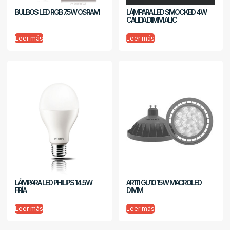
BULBOS LED RGB 7.5W OSRAM
LÁMPARA LED SMOCKED 4W
CÁLIDA DIMM ALIC
Leer más
Leer más
LÁMPARA LED PHILIPS 14.5W
AR111 GU10 15W MACROLED
FRÍA
DIMM
Leer más
Leer más