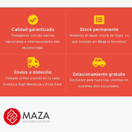
Calidad garantizada
Stock permanente
Trabajamos con las marcas
Tenemos el mayor stock de Cuyo. Lo
nacionales e internacionales más
que buscás ¡en Maza lo tenemos!
reconocidas.
Envíos a domicilio
Estacionamiento gratuito
Comprá online y recibí en tu casa.
Exclusivo para nuestros clientes en
Envíos a Gran Mendoza y Zona Este.
nuestras dos sucursales.