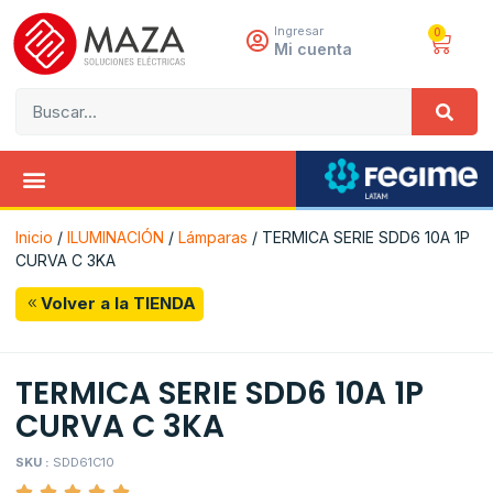
Ingresar
0
Mi cuenta
Inicio
/
ILUMINACIÓN
/
Lámparas
/ TERMICA SERIE SDD6 10A 1P
CURVA C 3KA
Volver a la TIENDA
TERMICA SERIE SDD6 10A 1P
CURVA C 3KA
SKU :
SDD61C10