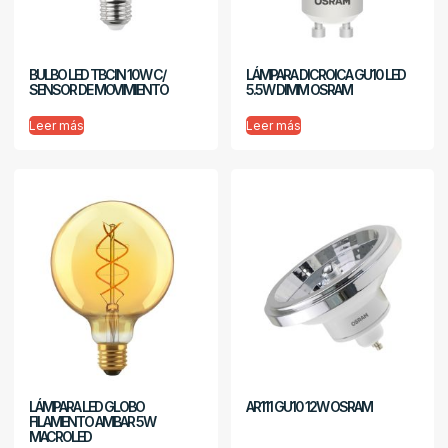
BULBO LED TBCIN 10W C/
LÁMPARA DICROICA GU10 LED
SENSOR DE MOVIMIENTO
5.5W DIMM OSRAM
Leer más
Leer más
LÁMPARA LED GLOBO
AR111 GU10 12W OSRAM
FILAMENTO AMBAR 5W
MACROLED