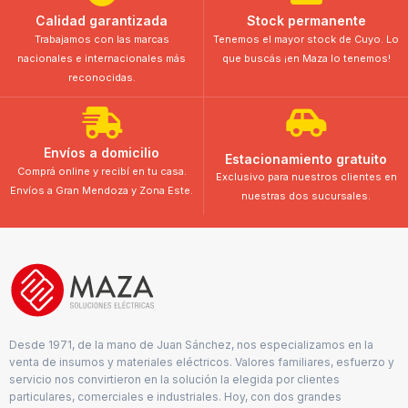
Calidad garantizada
Stock permanente
Trabajamos con las marcas
Tenemos el mayor stock de Cuyo. Lo
nacionales e internacionales más
que buscás ¡en Maza lo tenemos!
reconocidas.
Envíos a domicilio
Estacionamiento gratuito
Comprá online y recibí en tu casa.
Exclusivo para nuestros clientes en
Envíos a Gran Mendoza y Zona Este.
nuestras dos sucursales.
Desde 1971, de la mano de Juan Sánchez, nos especializamos en la
venta de insumos y materiales eléctricos. Valores familiares, esfuerzo y
servicio nos convirtieron en la solución la elegida por clientes
particulares, comerciales e industriales. Hoy, con dos grandes