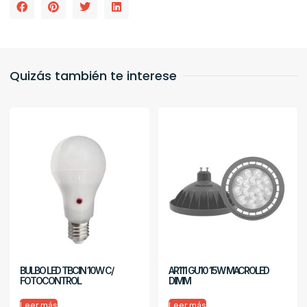
Quizás también te interese
BULBO LED TBCIN 10W C/
AR111 GU10 15W MACROLED
FOTOCONTROL
DIMM
Leer más
Leer más