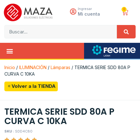
Ingresar
0
Mi cuenta
Inicio
/
ILUMINACIÓN
/
Lámparas
/ TERMICA SERIE SDD 80A P
CURVA C 10KA
Volver a la TIENDA
TERMICA SERIE SDD 80A P
CURVA C 10KA
SKU :
SDD4C80